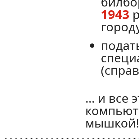
билбо
1943
р
город
подат
специ
(справ
... и все
компьют
мышкой