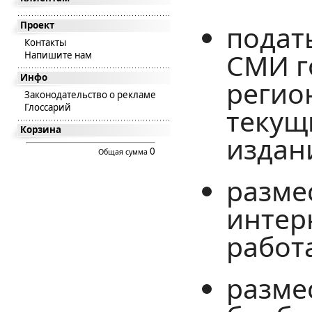
Проект
подат
Контакты
СМИ г
Напишите нам
Инфо
регио
Законодательство о рекламе
Глоссарий
текущ
Корзина
издан
0
Общая сумма
разме
интер
работ
разме