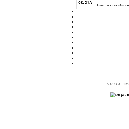
08/21А
Наманганская област
© ООО «GISinf