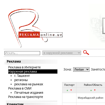
Искать...
Реклама
Реклама в Интернете
Зона:
Занятост
Наружная реклама
г. Ташкент
регионы
реклама на рынках
Паспорт
Район/Область
Реклама в СМИ
Печатные издания
Реклама на транспорте
Мирабадский район
Клиентам