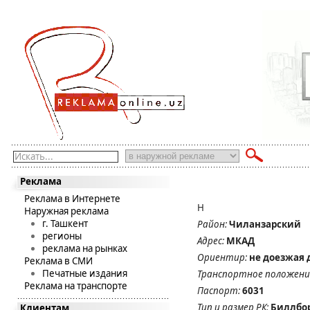
Искать...
Реклама
Реклама в Интернете
Н
Наружная реклама
г. Ташкент
Район:
Чиланзарский
регионы
Адрес:
МКАД
реклама на рынках
Ориентир:
не доезжая д
Реклама в СМИ
Печатные издания
Транспортное положени
Реклама на транспорте
Паспорт:
6031
Тип и размер РК:
Биллбо
Клиентам