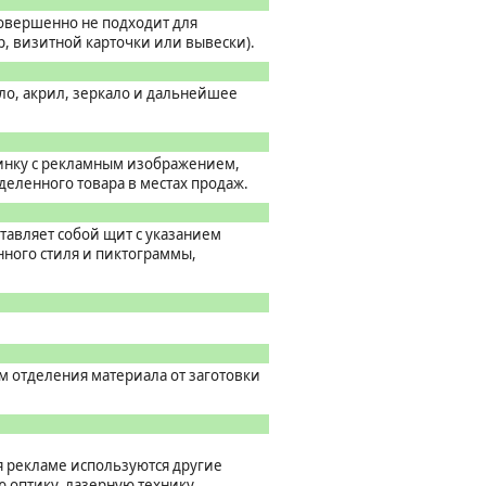
совершенно не подходит для
, визитной карточки или вывески).
о, акрил, зеркало и дальнейшее
инку с рекламным изображением,
еленного товара в местах продаж.
тавляет собой щит с указанием
ного стиля и пиктограммы,
 отделения материала от заготовки
я рекламе используются другие
 оптику, лазерную технику,