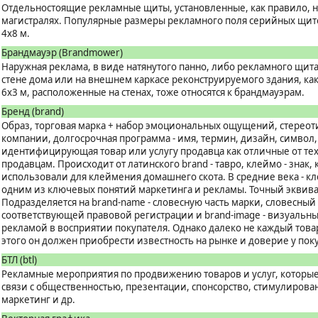
Отдельностоящие рекламные щиты, установленные, как правило, н
магистралях. Популярные размеры рекламного поля серийных щитов 
4х8 м.
Брандмауэр (Brandmower)
Наружная реклама, в виде натянутого панно, либо рекламного щита,
стене дома или на внешнем каркасе реконструируемого здания, к
6х3 м, расположенные на стенах, тоже относятся к брандмауэрам.
Бренд (brand)
Образ, торговая марка + набор эмоциональных ощущений, стереот
компании, долгосрочная программа - имя, термин, дизайн, символ,
идентифицирующая товар или услугу продавца как отличные от те
продавцам. Происходит от латинского brand - тавро, клеймо - знак
использовали для клеймения домашнего скота. В средние века - кл
одним из ключевых понятий маркетинга и рекламы. Точный эквивале
Подразделяется на brand-name - словесную часть марки, словесный 
соответствующей правовой регистрации и brand-image - визуаль
рекламой в восприятии покупателя. Однако далеко не каждый товар
этого он должен приобрести известность на рынке и доверие у пок
БТЛ (btl)
Рекламные мероприятия по продвижению товаров и услуг, которы
связи с общественностью, презентации, спонсорство, стимулирован
маркетинг и др.