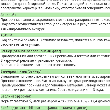
товаров) в данной торговой точке. При этом воздействие носит о
пространстве характер, т.е. мотивируют потребителя совершить пок
Акрилайт
Прозрачные панно из акрилового стекла с выгравированным текст
Подсветка осуществляется с торцевой стороны, в результате чего 
выгравированного контура.
Афиша
Вид печатной рекламы. В отличие от плаката, является анонсом как
расклеивается на улице.
Баннер (от англ. banner – знамя, флаг)
Прямоугольник или треугольник с рекламным текстом или картинк
В наружной рекламе - транспарант-растяжка.
В печатной рекламе - заголовок на всю полосу.
Баннерная ткань (баннер)
Виниловое полотно с покрытием для сольвентной печати, армиро
Прочное и экономичное. Часто используется для производства из
Преимущества: прочный и долговечный материал. Баннер может исп
нескольких рекламных кампаниях. Срок эксплуатации - 1-3 года.
Берлинер (формат)
Формат газетной бумаги размером 470 × 315 мм (18½ × 12,4 дюймо
Билборд (от англ. billboard – афиша, реклама на доске)