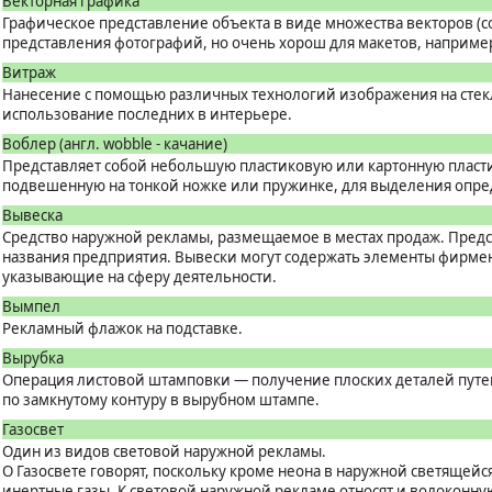
Векторная графика
Графическое представление объекта в виде множества векторов (
представления фотографий, но очень хорош для макетов, например
Витраж
Нанесение с помощью различных технологий изображения на стекл
использование последних в интерьере.
Воблер (англ. wobble - качание)
Представляет собой небольшую пластиковую или картонную пласт
подвешенную на тонкой ножке или пружинке, для выделения опред
Вывеска
Средство наружной рекламы, размещаемое в местах продаж. Предс
названия предприятия. Вывески могут содержать элементы фирмен
указывающие на сферу деятельности.
Вымпел
Рекламный флажок на подставке.
Вырубка
Операция листовой штамповки — получение плоских деталей путем
по замкнутому контуру в вырубном штампе.
Газосвет
Один из видов световой наружной рекламы.
О Газосвете говорят, поскольку кроме неона в наружной светящейс
инертные газы. К световой наружной рекламе относят и волоконную