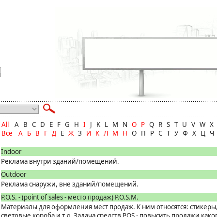
All
A B C D E F G H
I
J K L M N
O
P
Q R S T U V W X 
Все
А
Б
В
Г
Д
Е
Ж
З
И
К
Л
М
Н
О П Р С Т У Ф Х Ц 
Indoor
Реклама внутри зданий/помещений.
Outdoor
Реклама снаружи, вне зданий/помещений.
P.O.S. - (point of sales - место продаж) P.O.S.М.
Материалы для оформления мест продаж. К ним относятся: стикеры
световые короба и т.д. Задача средств POS - повысить продажи како