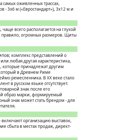
а самых оживленных трассах,
- 3х6 м («Евростандарт»), 3х12 м и
 чаще всего располагается на глухой
ак правило, огромных размеров. Щиты
ипов; комплекс представлений о
 или любая другая характеристика,
х, которые принадлежат другим
, который в Древнем Риме
еймо ремесленника. В ХХ веке стало
нт в русском языке отсутствует.
товарной знак после его
ный образ марки, формируемый
ный знак может стать брендом - для
упателя.
е включают организацию выставок,
ие сбыта в местах продаж, директ-