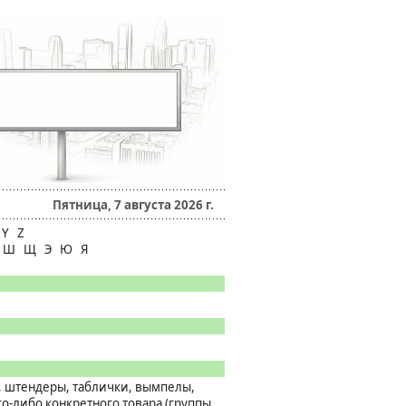
Пятница, 7 августа 2026 г.
Y Z
Ч Ш Щ Э Ю Я
, штендеры, таблички, вымпелы,
го-либо конкретного товара (группы