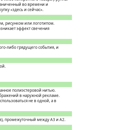
граниченный во времени и
упку «здесь и сейчас».
ом, рисунком или логотипом.
возникает эффект свечения
ого-либо грядущего события, и
ой.
ванное полиэстеровой нитью.
ображений в наружной рекламе.
ользоваться не в одной, а в
в), промежуточный между A3 и A2.